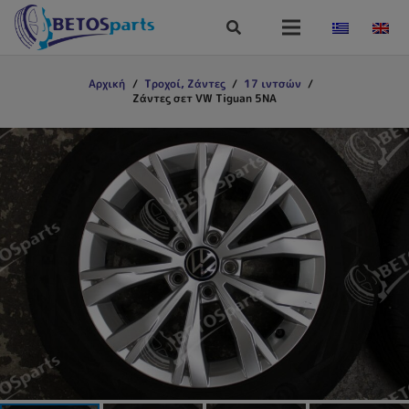
Αρχική
/
Τροχοί, Ζάντες
/
17 ιντσών
/
Ζάντες σετ VW Tiguan 5NA