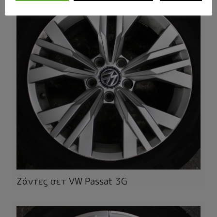
Ζάντες σετ VW Passat 3G