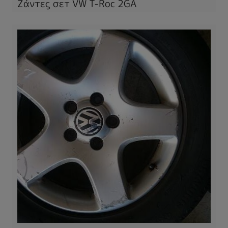
Ζάντες σετ VW T-Roc 2GA