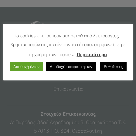
Τα cookies επιτρέπουν μια σειρά από λειτουργίες...
Χρησιμοποιώντας αυτόν τον ιστότοπο, συμφωνείτε με
τη χρήση των cookies.
Περισσότερα
Εταιρεία
Αποδοχή όλων
Αποδοχή απαραίτητων
Ρυθμίσεις
Προϊόντα
Επικοινωνία
Στοιχεία Επικοινωνίας
Α’ Παρόδος Οδού Αεροδρομίου 9, Ωραιοκάστρο Τ.Κ.
57013 Τ.Θ. 304, Θεσσαλονίκη