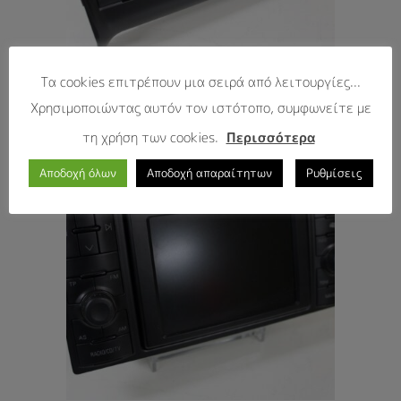
Audi Navigation (BNS 5.0) AUDI
Τα cookies επιτρέπουν μια σειρά από λειτουργίες...
TT 8J
Χρησιμοποιώντας αυτόν τον ιστότοπο, συμφωνείτε με
τη χρήση των cookies.
Περισσότερα
Αποδοχή όλων
Αποδοχή απαραίτητων
Ρυθμίσεις