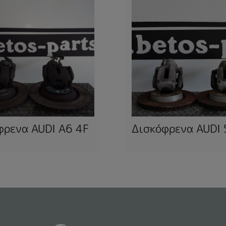
φρενα AUDI A6 4F
Δισκόφρενα AUDI 