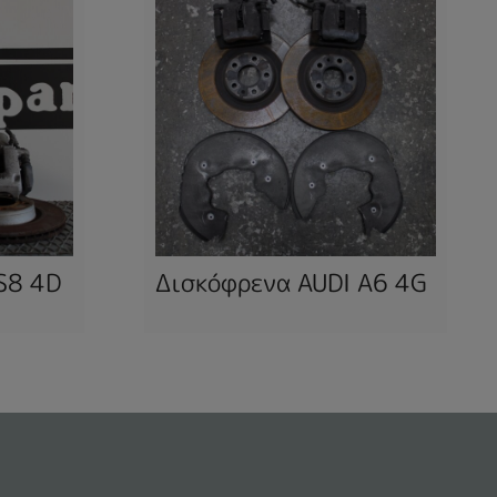
S8 4D
Δισκόφρενα AUDI A6 4G