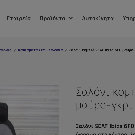
Εταιρεία
Προϊόντα
Αυτοκίνητα
Υπηρ
αλόνια
/
Καθίσματα Σετ - Σαλόνια
/
Σαλόνι κομπλέ SEAT Ibiza 6F0 μαύρο
Σαλόνι κομπ
μαύρο-γκρι
Σαλόνι SEAT Ibiza 6F0
ύφασμα στο κέντρο, ίσ