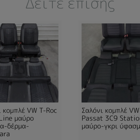
Δείτε επίσης
ι κομπλέ VW T-Roc
Σαλόνι κομπλέ VW
Line μαύρο
Passat 3C9 Statio
α-δέρμα-
μαύρο-γκρι ύφασ
ara