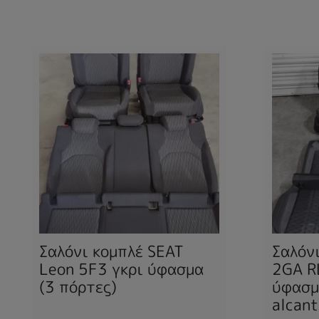
Σαλόνι κομπλέ SEAT
Σαλόν
Leon 5F3 γκρι ύφασμα
2GA R
(3 πόρτες)
ύφασμ
alcant