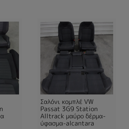
Σαλόνι κομπλέ VW
n
Passat 3G9 Station
μα
Alltrack μαύρο δέρμα-
ύφασμα-alcantara