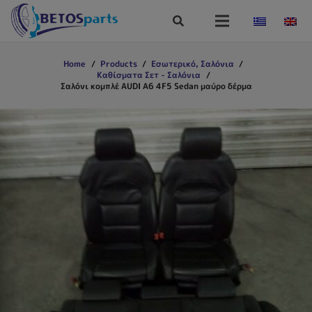
Home
/
Products
/
Εσωτερικό, Σαλόνια
/
Καθίσματα Σετ - Σαλόνια
/
Σαλόνι κομπλέ AUDI A6 4F5 Sedan μαύρο δέρμα