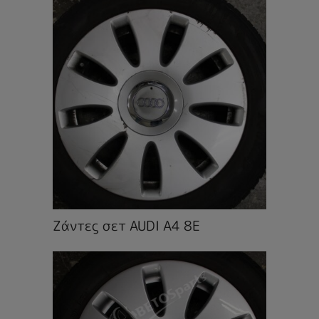
Ζάντες σετ AUDI A4 8E