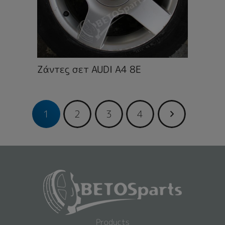
Ζάντες σετ AUDI A4 8E
1
2
3
4
Products