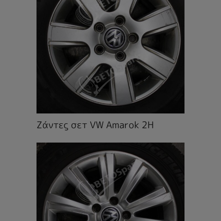
Ζάντες σετ VW Amarok 2H