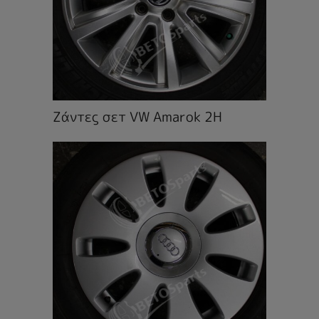
Ζάντες σετ VW Amarok 2H