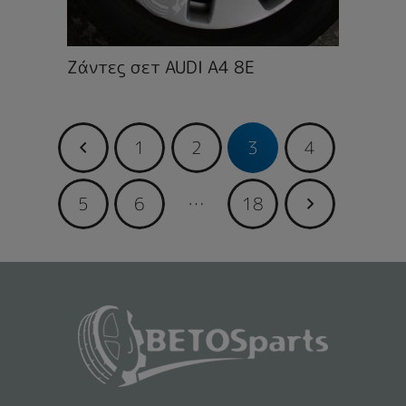
Ζάντες σετ AUDI A4 8E
1
2
3
4
5
6
…
18