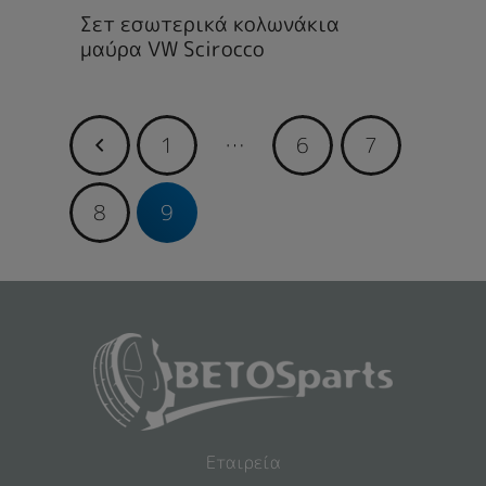
Σετ εσωτερικά κολωνάκια
μαύρα VW Scirocco
1
…
6
7
8
9
Εταιρεία