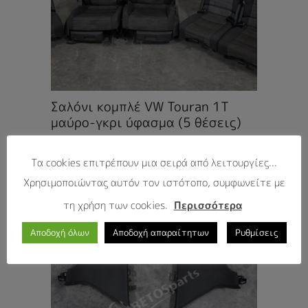
Σαλόνι κομπλέ VW Touran 1T
μαύρο-γκρι ύφασμα (5 θέσεις)
Τα cookies επιτρέπουν μια σειρά από λειτουργίες...
Χρησιμοποιώντας αυτόν τον ιστότοπο, συμφωνείτε με
τη χρήση των cookies.
Περισσότερα
Αποδοχή όλων
Αποδοχή απαραίτητων
Ρυθμίσεις